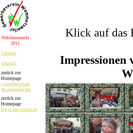
Klick auf das 
Nikolausmarkt
2011
Album1
Impressionen 
Album2
W
zurück zur
Homepage
Gewerbeverein
Wemmetsweiler
zurück zur
Homepage
www.apo-schop.de